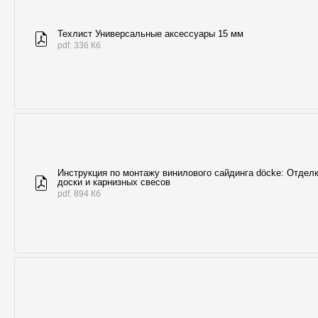
Техлист Универсальные аксессуары 15 мм
pdf. 336 Кб
Инструкция по монтажу винилового сайдинга döcke: Отдел
доски и карнизных свесов
pdf. 894 Кб