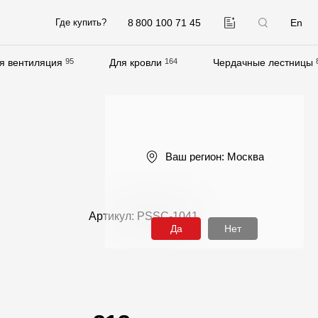
8 800 100 71 45
En
Где купить?
я вентиляция
95
Для кровли
164
Чердачные лестницы
Компания
О компании
Контакты
Ваш регион:
Москва
Контроль качества кровли
Качество фасадов
Артикул: PSSC-1041
Награды
Да
Нет
Отправка рекламации
Предложения по сотрудничеству
Вакансии
B2B