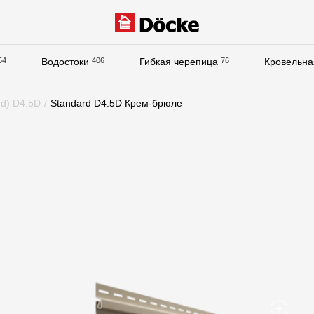
54
Водостоки
406
Гибкая черепица
76
Кровельна
Документация
rd) D4.5D
/
Standard D4.5D Крем-брюле
Документация
Инструкции по монтажу
Технические листы
Рекламные материалы
Сертификаты
Гарантии
Чертежи
Текстуры
Фото объектов