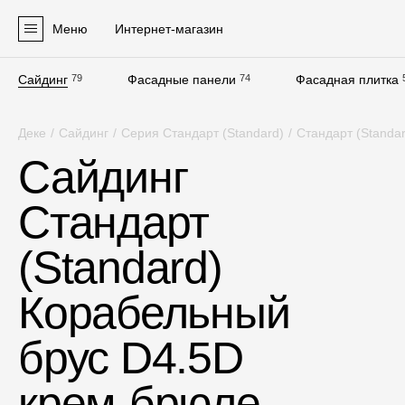
Меню
Интернет-магазин
Сайдинг
79
Фасадные панели
74
Фасадная плитка
Продукция
Деке
/
Сайдинг
/
Серия Стандарт (Standard)
/
Стандарт (Standa
Фасадные материалы
Сайдинг
Сайдинг
Стандарт
Софиты
Фасадные панели
(Standard)
Фасадная плитка
Корабельный
Комплектующие для фасадов
брус D4.5D
Пленки и мембраны
крем-брюле