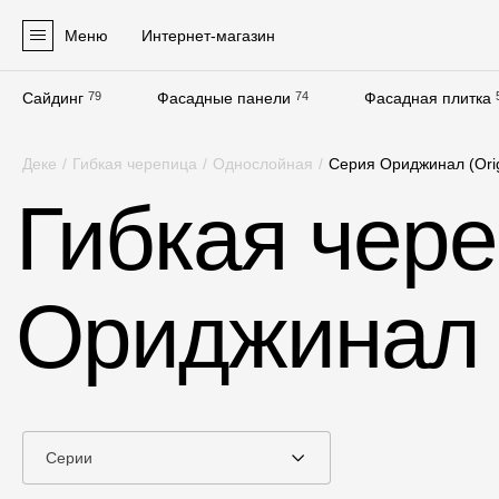
Меню
Интернет-магазин
Сайдинг
79
Фасадные панели
74
Фасадная плитка
Продукция
Деке
/
Гибкая черепица
/
Однослойная
/
Серия Ориджинал (Оrig
Фасадные материалы
Гибкая чер
Сайдинг
Софиты
Ориджинал (
Фасадные панели
Фасадная плитка
Комплектующие для фасадов
Пленки и мембраны
Серии