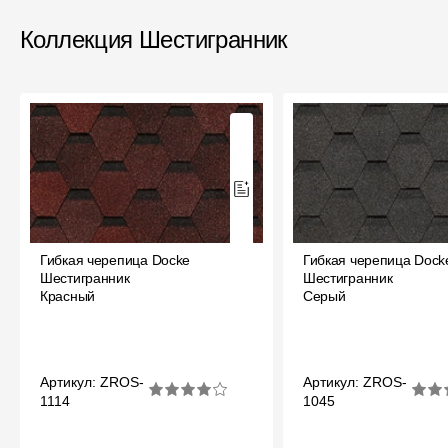
Мягкая кровля
Коллекция Шестигранник
Однослойная черепица
Ламинированная черепица
Комплектующие к кровле
Кровельная вентиляция
Водостоки
Пластиковые водосточные
системы
Гибкая черепица Docke
Гибкая черепица Dock
Шестигранник
Шестигранник
Металлические водосточные
Красный
Серый
системы
Водосборник
Артикул: ZROS-
Артикул: ZROS-
Чердачные лестницы
1114
1045