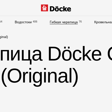
54
Водостоки
406
Гибкая черепица
76
Кровельна
Документация
inаl)
Документация
епица Döcke
Инструкции по монтажу
Технические листы
Оriginаl)
Рекламные материалы
Сертификаты
Гарантии
Чертежи
Текстуры
Фото объектов