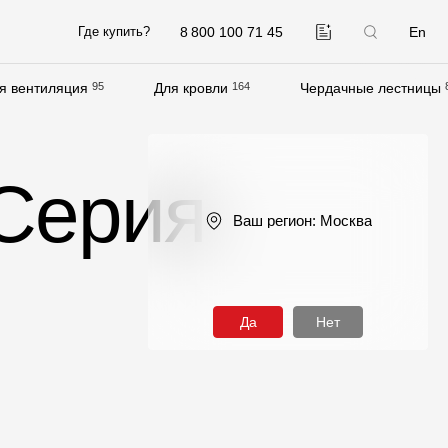
8 800 100 71 45
En
Где купить?
я вентиляция
95
Для кровли
164
Чердачные лестницы
Компания
О компании
 Серия
Контакты
Ваш регион:
Москва
Контроль качества кровли
Качество фасадов
Награды
Да
Нет
Отправка рекламации
Предложения по сотрудничеству
Вакансии
B2B