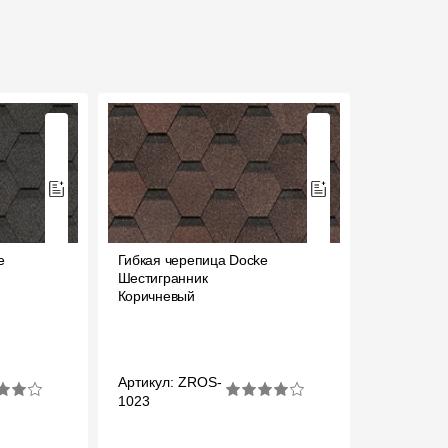
Вопрос-ответ/Faq
Статьи
Сервисы
Конструктор
Калькулятор
Цены
e
Гибкая черепица Docke
Шестигранник
Коричневый
Артикул: ZROS-
1023