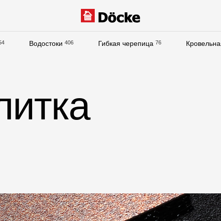
54
Водостоки
406
Гибкая черепица
76
Кровельна
Документация
Документация
литка
Инструкции по монтажу
Технические листы
Рекламные материалы
Сертификаты
Гарантии
Чертежи
Текстуры
Фото объектов