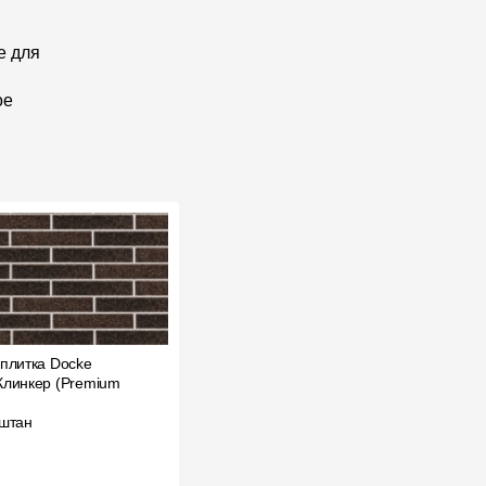
е для
ое
плитка Docke
линкер (Premium
штан