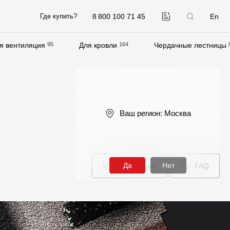
8 800 100 71 45
En
Где купить?
я вентиляция
95
Для кровли
164
Чердачные лестницы
Компания
О компании
Контакты
Ваш регион:
Москва
Контроль качества кровли
Качество фасадов
Награды
Да
Нет
Инструкции
FAQ
Отправка рекламации
Предложения по сотрудничеству
Вакансии
B2B