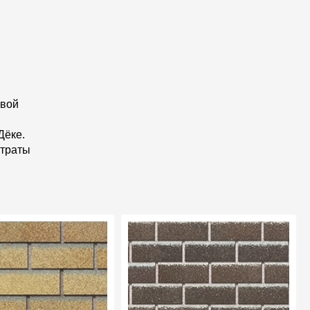
овой
Дёке.
атраты