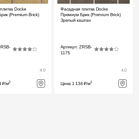
плитка Docke
Фасадная плитка Docke
рик (Premium Brick)
Премиум Брик (Premium Brick)
Зрелый каштан
ZRSB-
Артикул: ZRSB-
1175
4.0
4.0
2
2
4 ₽/м
Цена 1 134 ₽/м