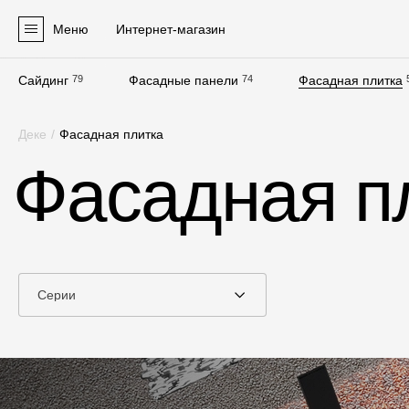
Меню
Интернет-магазин
Сайдинг
79
Фасадные панели
74
Фасадная плитка
Продукция
Деке
/
Фасадная плитка
Фасадные материалы
Фасадная п
Сайдинг
Софиты
Фасадные панели
Фасадная плитка
Серии
Комплектующие для фасадов
Пленки и мембраны