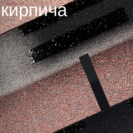
 кирпича
Вопрос-ответ/Faq
Статьи
Сервисы
Конструктор
Калькулятор
Цены