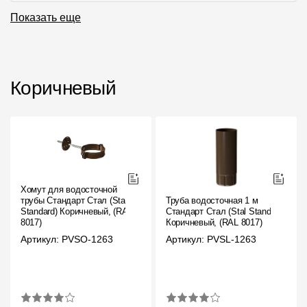
Где купить?
Показать еще
Москва
Коричневый
Контакты
8 800 100 71 45
site@docke.ru
Адрес
Хомут для водосточной
125212, Россия, Москва, Головинское ш., д. 5, стр. 1
(БЦ
трубы Стандарт Стал (Stal
Труба водосточная 1 м
"Водный")
Standard) Коричневый, (RAL
Стандарт Стал (Stal Standard)
8017)
Коричневый, (RAL 8017)
Режим работы
Артикул: PVSO-1263
Артикул: PVSL-1263
Пн-Пт - 10-19
Сб-Вс - выходной