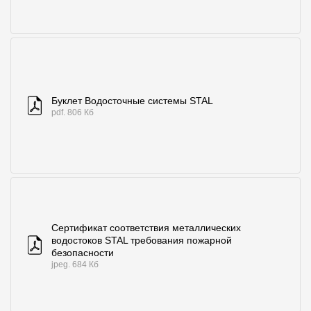
О компании
Контакты
Контроль качества кровли
Буклет Водосточные системы STAL
Качество фасадов
pdf. 806 Кб
Награды
Отправка рекламации
Предложения по сотрудничеству
Вакансии
Сертификат соответствия металлических
B2B
водостоков STAL требования пожарной
безопасности
Отзывы
jpeg. 684 Кб