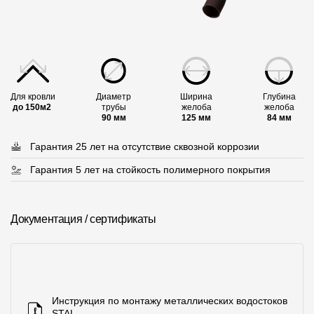
Пластиковые водосточные системы
Металлические водосточные системы
Водосборник
Для кровли
Диаметр
Ширина
Глубина
Чердачные лестницы
до 150м2
трубы
желоба
желоба
90 мм
125 мм
84 мм
Документация
Гарантия 25 лет
на отсутствие сквозной коррозии
Гарантия 5 лет
на стойкость полимерного покрытия
Документация
Инструкции по монтажу
Документация / сертификаты
Технические листы
Рекламные материалы
Сертификаты
Инструкция по монтажу металлических водостоков
Гарантии
STAL