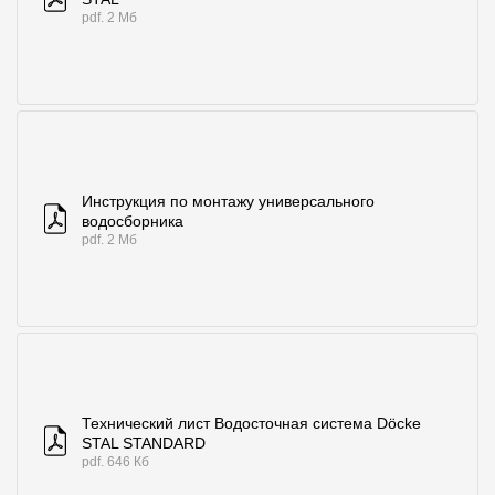
pdf. 2 Мб
Чертежи
Текстуры
Фото объектов
Вопрос-ответ/Faq
Инструкция по монтажу универсального
Статьи
водосборника
pdf. 2 Мб
Сервисы
Конструктор
Калькулятор
Цены
Технический лист Водосточная система Döcke
STAL STANDARD
pdf. 646 Кб
Компания