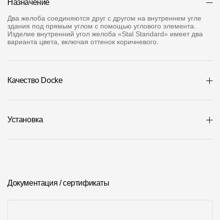
Назначение
Где купить?
Два желоба соединяются друг с другом на внутреннем угле
здания под прямым углом с помощью углового элемента.
Изделие внутренний угол желоба «Stal Standard» имеет два
Москва
варианта цвета, включая оттенок коричневого.
Качество Docke
Контакты
8 800 100 71 45
site@docke.ru
Установка
Адрес
125212, Россия, Москва, Головинское ш., д. 5, стр. 1
(БЦ
"Водный")
Режим работы
Пн-Пт - 10-19
Документация / сертификаты
Сб-Вс - выходной