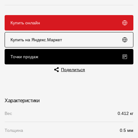
Чертежи
Текстуры
Купить онлайн
Фото объектов
Купить на Яндекс.Маркет
Вопрос-ответ/Faq
Статьи
Точки продаж
Поделиться
Сервисы
Конструктор
Характеристики
Калькулятор
Вес
0.412 кг
Цены
Толщина
0.5 мм
Компания