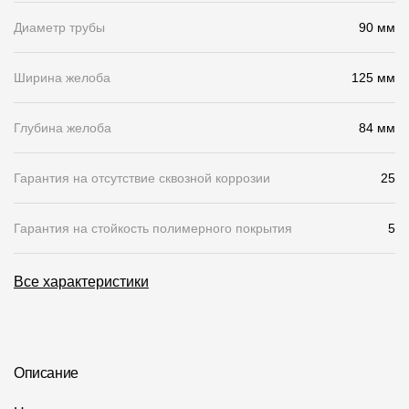
Диаметр трубы
90 мм
О компании
Контакты
Ширина желоба
125 мм
Контроль качества кровли
Глубина желоба
84 мм
Качество фасадов
Награды
Гарантия на отсутствие сквозной коррозии
25
Отправка рекламации
Гарантия на стойкость полимерного покрытия
5
Предложения по сотрудничеству
Вакансии
Все характеристики
B2B
Отзывы
Описание