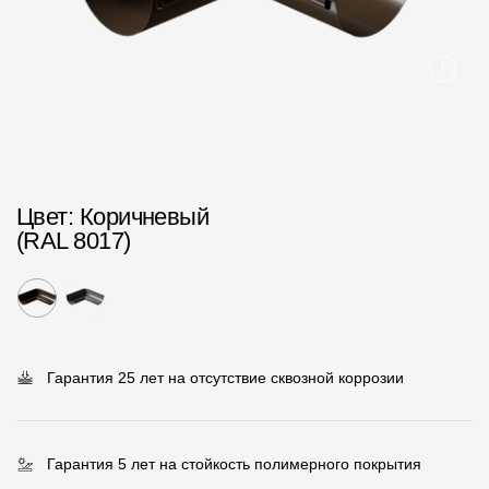
Пластиковые водосточные системы
Металлические водосточные системы
Водосборник
Чердачные лестницы
Цвет
: Коричневый
Документация
(RAL 8017)
Документация
Инструкции по монтажу
Технические листы
Гарантия 25 лет на отсутствие сквозной коррозии
Рекламные материалы
Сертификаты
Гарантия 5 лет на стойкость полимерного покрытия
Гарантии