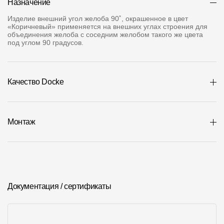
Назначение
Где купить?
Изделие внешний угол желоба 90˚, окрашенное в цвет
«Коричневый» применяется на внешних углах строения для
объединения желоба с соседним желобом такого же цвета
Москва
под углом 90 градусов.
Качество Docke
Контакты
8 800 100 71 45
site@docke.ru
Монтаж
Адрес
125212, Россия, Москва, Головинское ш., д. 5, стр. 1
(БЦ
"Водный")
Режим работы
Пн-Пт - 10-19
Документация / сертификаты
Сб-Вс - выходной