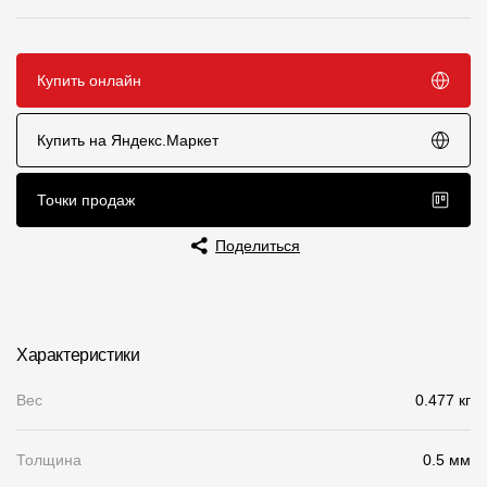
Чертежи
Текстуры
Купить онлайн
Фото объектов
Купить на Яндекс.Маркет
Вопрос-ответ/Faq
Статьи
Точки продаж
Поделиться
Сервисы
Конструктор
Характеристики
Калькулятор
Вес
0.477 кг
Цены
Толщина
0.5 мм
Компания