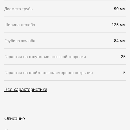
Диаметр трубы
90 мм
О компании
Контакты
Ширина желоба
125 мм
Контроль качества кровли
Глубина желоба
84 мм
Качество фасадов
Награды
Гарантия на отсутствие сквозной коррозии
25
Отправка рекламации
Гарантия на стойкость полимерного покрытия
5
Предложения по сотрудничеству
Вакансии
Все характеристики
B2B
Отзывы
Описание