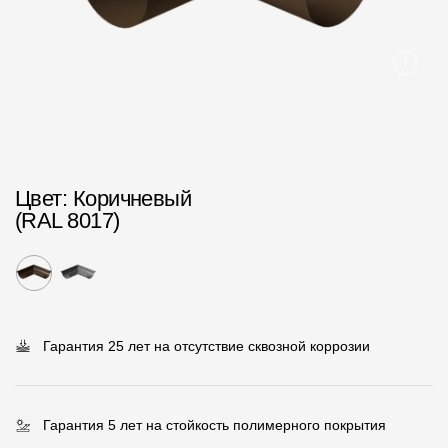
Пластиковые водосточные системы
Металлические водосточные системы
Водосборник
Чердачные лестницы
Цвет
: Коричневый
Документация
(RAL 8017)
Документация
Инструкции по монтажу
Технические листы
Гарантия 25 лет на отсутствие сквозной коррозии
Рекламные материалы
Сертификаты
Гарантия 5 лет на стойкость полимерного покрытия
Гарантии