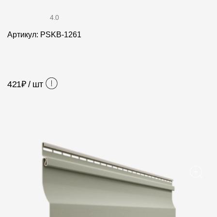
Фасадные панели
4.0
Фасадная плитка
Артикул: PSKB-1261
Комплектующие для фасадов
Пленки и мембраны
421
₽ / шт
Мягкая кровля
Однослойная черепица
Ламинированная черепица
Комплектующие к кровле
Кровельная вентиляция
Водостоки