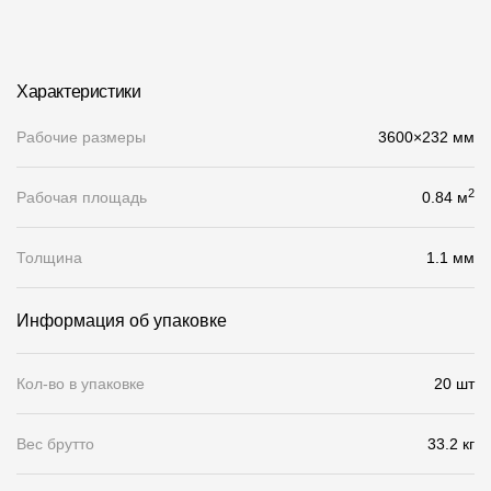
О компании
Контакты
Характеристики
Контроль качества кровли
Рабочие размеры
3600×232 мм
Качество фасадов
2
Рабочая площадь
0.84 м
Награды
Отправка рекламации
Толщина
1.1 мм
Предложения по сотрудничеству
Информация об упаковке
Вакансии
B2B
Кол-во в упаковке
20 шт
Отзывы
Вес брутто
33.2 кг