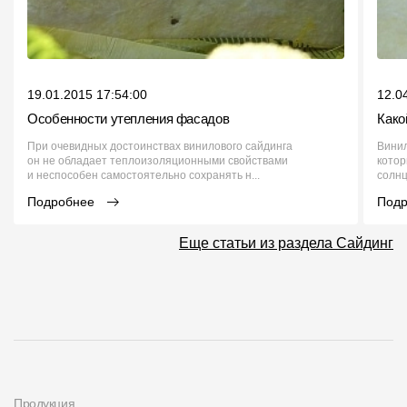
19.01.2015 17:54:00
12.0
Особенности утепления фасадов
Како
При очевидных достоинствах винилового сайдинга
Винил
он не обладает теплоизоляционными свойствами
кото
и неспособен самостоятельно сохранять н...
солнц
Подробнее
Под
Еще статьи из раздела Сайдинг
Продукция