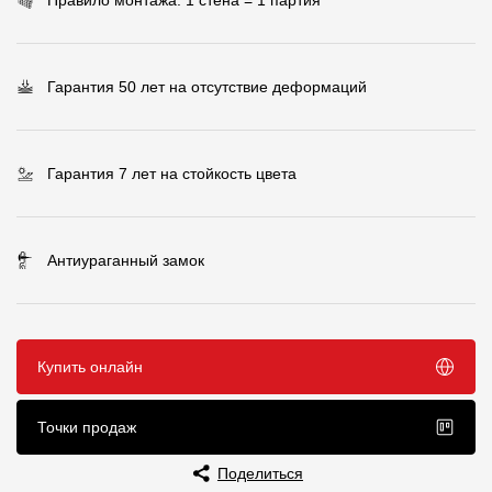
Чертежи
Текстуры
Гарантия 50 лет на отсутствие деформаций
Фото объектов
Вопрос-ответ/Faq
Гарантия 7 лет на стойкость цвета
Статьи
Антиураганный замок
Сервисы
Конструктор
Калькулятор
Купить онлайн
Цены
Точки продаж
Компания
Поделиться