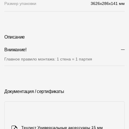
Где купить?
Размер упаковки
3626х286х141 мм
Москва
Описание
Внимание!
Контакты
Главное правило монтажа: 1 стена = 1 партия
8 800 100 71 45
site@docke.ru
Адрес
125212, Россия, Москва, Головинское ш., д. 5, стр. 1
(БЦ "Водный
Режим работы
Документация / сертификаты
Пн-Пт - 10-19
Сб-Вс - выходной
Техлист Универсальные аксессуары 15 мм