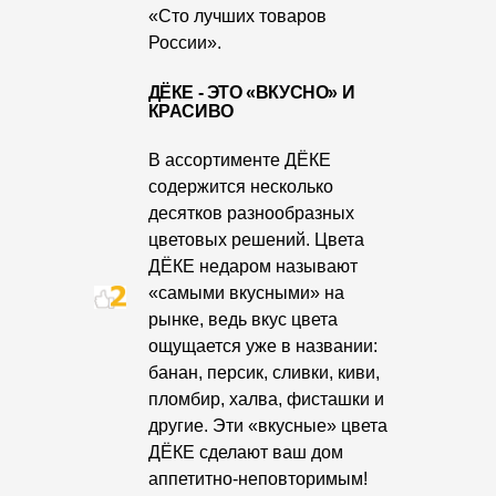
Пластиковые водосточные системы
«Сто лучших товаров
России».
Металлические водосточные системы
Водосборник
ДЁКЕ - ЭТО «ВКУСНО» И
КРАСИВО
Чердачные лестницы
В ассортименте ДЁКЕ
содержится несколько
десятков разнообразных
Документация
цветовых решений. Цвета
ДЁКЕ недаром называют
Документация
«самыми вкусными» на
рынке, ведь вкус цвета
Инструкции по монтажу
ощущается уже в названии:
Технические листы
банан, персик, сливки, киви,
пломбир, халва, фисташки и
Рекламные материалы
другие. Эти «вкусные» цвета
Сертификаты
ДЁКЕ сделают ваш дом
аппетитно-неповторимым!
Гарантии