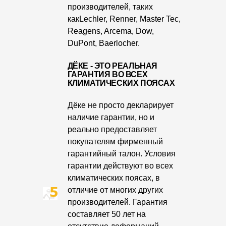
Где купить?
производителей, таких
какLechler, Renner, Master Tec,
Reagens, Arcema, Dow,
Москва
DuPont, Baerlocher.
ДЁКЕ - ЭТО РЕАЛЬНАЯ
ГАРАНТИЯ ВО ВСЕХ
КЛИМАТИЧЕСКИХ ПОЯСАХ
Контакты
Дёке не просто декларирует
8 800 100 71 45
site@docke.ru
наличие гарантии, но и
Адрес
реально предоставляет
125212, Россия, Москва, Головинское ш., д. 5, стр. 1
(БЦ
покупателям фирменный
"Водный")
гарантийный талон. Условия
гарантии действуют во всех
Режим работы
климатических поясах, в
Пн-Пт - 10-19
отличие от многих других
Сб-Вс - выходной
производителей. Гарантия
составляет 50 лет на