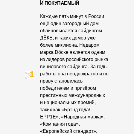
И ПОКУПАЕМЫЙ
Фасадные панели
Фасадная плитка
Каждые пять минут в России
ещё один загородный дом
Комплектующие для фасадов
облицовывается сайдингом
ДЁКЕ, и таких домов уже
Пленки и мембраны
более миллиона. Недаром
марка Döcke является одним
из лидеров российского рынка
Мягкая кровля
винилового сайдинга. За годы
Однослойная черепица
работы она неоднократно и по
праву становилась
Ламинированная черепица
победителем и призёром
престижных международных
Комплектующие к кровле
и национальных премий,
Кровельная вентиляция
таких как «Брэнд года/
ЕРР1Е», «Народная марка»,
«Компания года»,
Водостоки
«Европейский стандарт»,