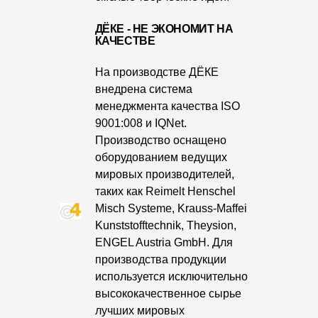
О компании
ДЁКЕ - НЕ ЭКОНОМИТ НА
КАЧЕСТВЕ
Контакты
На производстве ДЁКЕ
Контроль качества кровли
внедрена система
Качество фасадов
менеджмента качества ISO
9001:008 и IQNet.
Награды
Производство оснащено
оборудованием ведущих
Отправка рекламации
мировых производителей,
Предложения по сотрудничеству
таких как Reimelt Henschel
Misch Systeme, Krauss-Maffei
Вакансии
Kunststofftechnik, Theysion,
B2B
ENGEL Austria GmbH. Для
производства продукции
Отзывы
используется исключительно
высококачественное сырье
лучших мировых