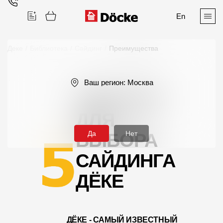
En
Деке
/
Библиотека
/
Сайдинг
/
Преимущества
Поиск
Ваш регион:
Москва
ПРИЧИН
ДЛЯ
Да
Нет
ВЫБОРА
Продукция
САЙДИНГА
Фасадные материалы
ДЁКЕ
Сайдинг
Софиты
ДЁКЕ - САМЫЙ ИЗВЕСТНЫЙ