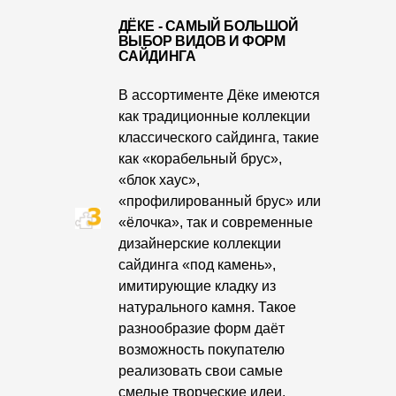
ДЁКЕ - САМЫЙ БОЛЬШОЙ
Чертежи
ВЫБОР ВИДОВ И ФОРМ
САЙДИНГА
Текстуры
Фото объектов
В ассортименте Дёке имеются
как традиционные коллекции
Вопрос-ответ/Faq
классического сайдинга, такие
как «корабельный брус»,
Статьи
«блок хаус»,
«профилированный брус» или
Сервисы
«ёлочка», так и современные
дизайнерские коллекции
Конструктор
сайдинга «под камень»,
имитирующие кладку из
Калькулятор
натурального камня. Такое
Цены
разнообразие форм даёт
возможность покупателю
реализовать свои самые
Компания
смелые творческие идеи.