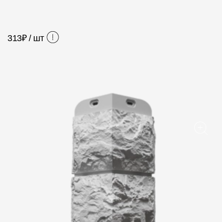
Фасадные панели
Фасадная плитка
313
₽ / шт
Комплектующие для фасадов
Пленки и мембраны
Мягкая кровля
Однослойная черепица
Ламинированная черепица
Комплектующие к кровле
Кровельная вентиляция
Водостоки