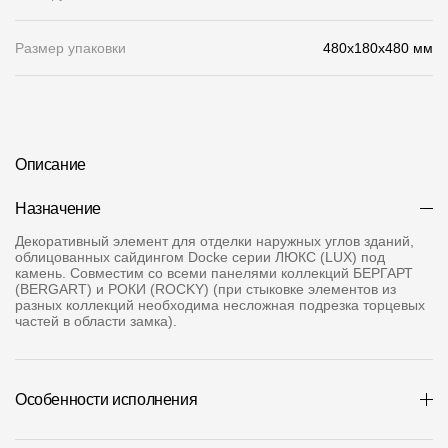
О компании
Размер упаковки
480x180x480 мм
Контакты
Контроль качества кровли
Качество фасадов
Описание
Награды
Назначение
Отправка рекламации
Декоративный элемент для отделки наружных углов зданий,
облицованных сайдингом Docke серии ЛЮКС (LUX) под
Предложения по сотрудничеству
камень. Совместим со всеми панелями коллекций БЕРГАРТ
(BERGART) и РОКИ (ROCKY) (при стыковке элементов из
Вакансии
разных коллекций необходима несложная подрезка торцевых
частей в области замка).
B2B
Отзывы
Особенности исполнения