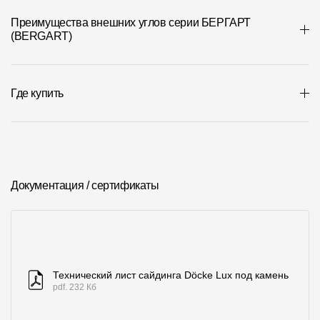
Где купить?
Преимущества внешних углов серии БЕРГАРТ
(BERGART)
Москва
Где купить
Контакты
8 800 100 71 45
site@docke.ru
Адрес
Документация / сертификаты
125212, Россия, Москва, Головинское ш., д. 5, стр. 1
(БЦ "Водный
Режим работы
Пн-Пт - 10-19
Сб-Вс - выходной
Технический лист сайдинга Döcke Lux под камень
pdf. 232 Кб