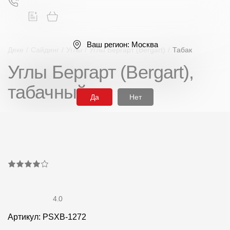
Ваш регион:
Москва
Деке
/
Сайдинг
/
Углы
/
Углы Бергарт (Bergart)
/
Табак
Углы Бергарт (Bergart),
Поиск
табачный
Да
Нет
Продукция
Фасадные материалы
Сайдинг
4.0
Артикул: PSXB-1272
Софиты