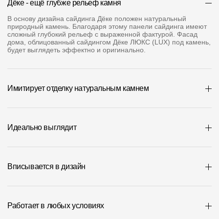
Дёке - ещё глубже рельеф камня
Где купить?
В основу дизайна сайдинга Дёке положен натуральный
природный камень. Благодаря этому панели сайдинга имеют
сложный глубокий рельеф с выраженной фактурой. Фасад
Москва
дома, облицованный сайдингом Дёке ЛЮКС (LUX) под камень,
будет выглядеть эффектно и оригинально.
Контакты
Имитирует отделку натуральным камнем
8 800 100 71 45
site@docke.ru
Адрес
Идеально выглядит
125212, Россия, Москва, Головинское ш., д. 5, стр. 1
(БЦ "Водный
Режим работы
Вписывается в дизайн
Пн-Пт - 10-19
Сб-Вс - выходной
Работает в любых условиях