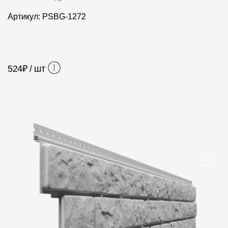
Фасадные панели
Артикул: PSBG-1272
Фасадная плитка
Комплектующие для фасадов
524
₽ / шт
Пленки и мембраны
Мягкая кровля
Однослойная черепица
Ламинированная черепица
Комплектующие к кровле
Кровельная вентиляция
Водостоки