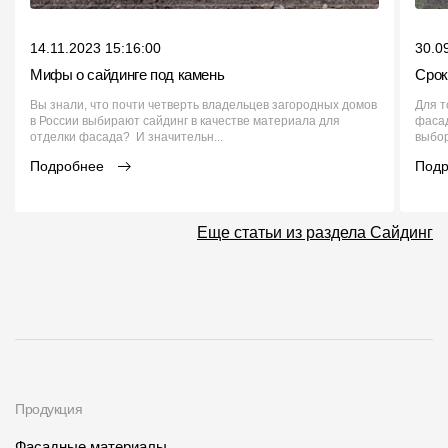
14.11.2023 15:16:00
30.0
Мифы о сайдинге под камень
Срок
Вы знали, что почти четверть владельцев загородных домов
Для т
в России выбирают сайдинг в качестве материала для
фасад
отделки фасада? И значительн...
выбор
Подробнее
Под
Еще статьи из раздела Сайдинг
Продукция
Фасадные материалы