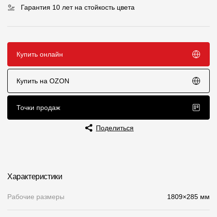
Гарантия 10 лет на стойкость цвета
Чертежи
Текстуры
Фото объектов
Купить онлайн
Вопрос-ответ/Faq
Купить на OZON
Статьи
Точки продаж
Сервисы
Поделиться
Конструктор
Калькулятор
Характеристики
Цены
Рабочие размеры
1809×285 мм
Компания