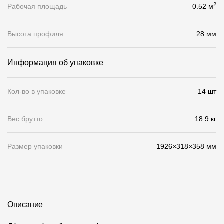
2
Рабочая площадь
0.52 м
О компании
Высота профиля
28 мм
Контакты
Контроль качества кровли
Информация об упаковке
Качество фасадов
Кол-во в упаковке
14 шт
Награды
Отправка рекламации
Вес брутто
18.9 кг
Предложения по сотрудничеству
Размер упаковки
1926×318×358 мм
Вакансии
B2B
Отзывы
Описание