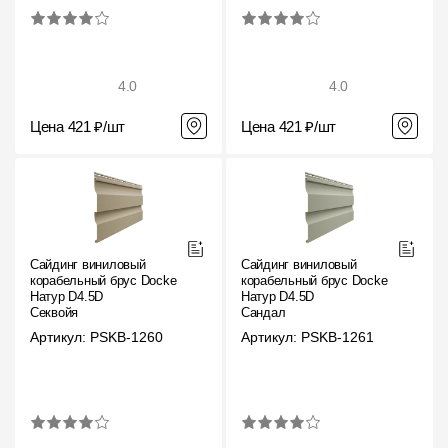
Чертежи
Текстуры
4.0
4.0
Фото объектов
Цена 421 ₽/шт
Цена 421 ₽/шт
Вопрос-ответ/Faq
Статьи
Сервисы
Сайдинг виниловый
Сайдинг виниловый
корабельный брус Docke
корабельный брус Docke
Конструктор
Натур D4.5D
Натур D4.5D
Секвойя
Сандал
Калькулятор
Артикул: PSKB-1260
Артикул: PSKB-1261
Цены
Компания