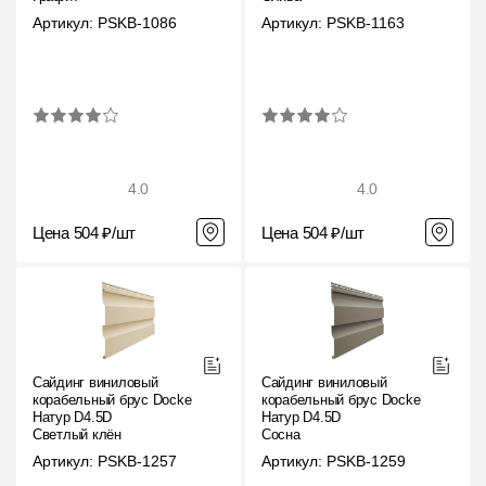
Фасадные панели
Артикул: PSKB-1086
Артикул: PSKB-1163
Фасадная плитка
Комплектующие для фасадов
Пленки и мембраны
4.0
4.0
Мягкая кровля
Цена 504 ₽/шт
Цена 504 ₽/шт
Однослойная черепица
Ламинированная черепица
Комплектующие к кровле
Сайдинг виниловый
Сайдинг виниловый
Кровельная вентиляция
корабельный брус Docke
корабельный брус Docke
Натур D4.5D
Натур D4.5D
Светлый клён
Сосна
Водостоки
Артикул: PSKB-1257
Артикул: PSKB-1259