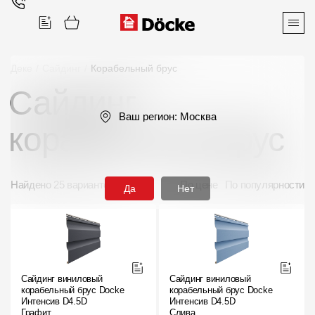
Деке
/
Сайдинг
/
Корабельный брус
Сайдинг
Поиск
Ваш регион:
Москва
корабельный брус
Найдено 25 вариантов
По цене
По популярности
Да
Нет
Продукция
Фасадные материалы
Сайдинг
Сайдинг виниловый
Сайдинг виниловый
корабельный брус Docke
корабельный брус Docke
Софиты
Интенсив D4.5D
Интенсив D4.5D
Графит
Слива