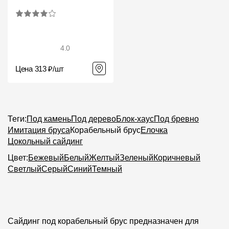
4.0
Цена 313 ₽/шт
Теги:
Под камень
Под дерево
Блок-хаус
Под бревно
Имитация бруса
Корабельный брус
Елочка
Цокольный сайдинг
Цвет:
Бежевый
Белый
Желтый
Зеленый
Коричневый
Светлый
Серый
Синий
Темный
Сайдинг под корабельный брус предназначен для