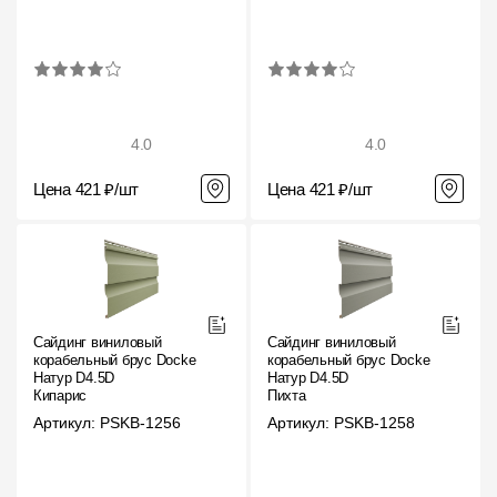
Пластиковые водосточные системы
Металлические водосточные системы
Водосборник
4.0
4.0
Чердачные лестницы
Цена 421 ₽/шт
Цена 421 ₽/шт
Документация
Документация
Инструкции по монтажу
Сайдинг виниловый
Сайдинг виниловый
корабельный брус Docke
корабельный брус Docke
Технические листы
Натур D4.5D
Натур D4.5D
Кипарис
Пихта
Рекламные материалы
Артикул: PSKB-1256
Артикул: PSKB-1258
Сертификаты
Гарантии