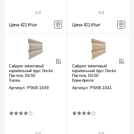
О компании
4.0
4.0
Контакты
Цена 421 ₽/шт
Цена 421 ₽/шт
Контроль качества кровли
Качество фасадов
Награды
Сайдинг виниловый
Сайдинг виниловый
Отправка рекламации
корабельный брус Docke
корабельный брус Docke
Пастель D4.5D
Пастель D4.5D
Предложения по сотрудничеству
Халва
Крем-брюле
Артикул: PSKB-1049
Артикул: PSKB-1041
Вакансии
B2B
Отзывы
4.0
4.0