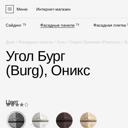
Меню
Интернет-магазин
Сайдинг
79
Фасадные панели
74
Фасадная плитка
Продукция
Деке
/
Фасадные панели
/
Углы
/
Серия Премиум (Premium)
/
Б
Фасадные материалы
Угол Бург
Сайдинг
(Burg), Оникс
Софиты
Фасадные панели
Фасадная плитка
Комплектующие для фасадов
Цвет
Пленки и мембраны
4.0