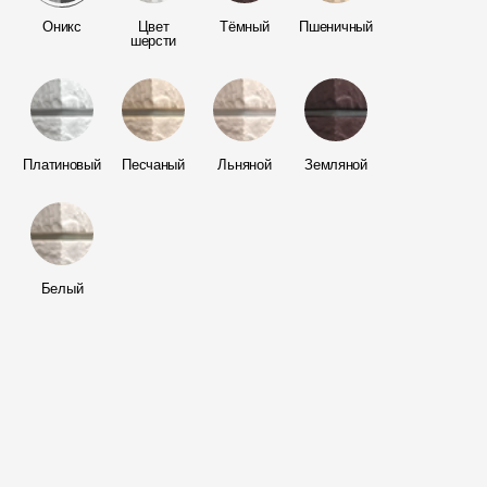
Мягкая кровля
Оникс
Цвет
Тёмный
Пшеничный
Однослойная черепица
шерсти
Ламинированная черепица
Комплектующие к кровле
Кровельная вентиляция
Платиновый
Песчаный
Льняной
Земляной
Водостоки
Пластиковые водосточные
системы
Белый
Металлические водосточные
системы
Водосборник
Чердачные лестницы