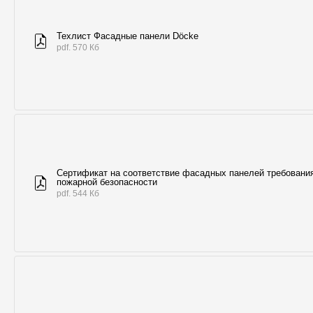
Техлист Фасадные панели Döcke
pdf. 570 Кб
Сертификат на соответствие фасадных панелей требовани
пожарной безопасности
pdf. 544 Кб