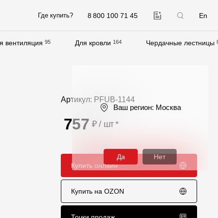
8 800 100 71 45
En
Где купить?
я вентиляция
95
Для кровли
164
Чердачные лестницы
Компания
О компании
Контакты
Артикул: PFUB-1144
Ваш регион:
Москва
Контроль качества кровли
757
₽ / шт
*
Качество фасадов
Награды
Да
Нет
Купить онлайн
Отправка рекламации
Предложения по сотрудничеству
Купить на OZON
Вакансии
B2B
Точки продаж