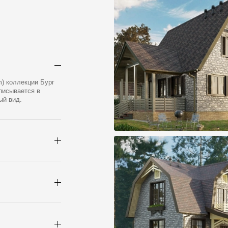
в
) коллекции Бург
вписывается в
ый вид.