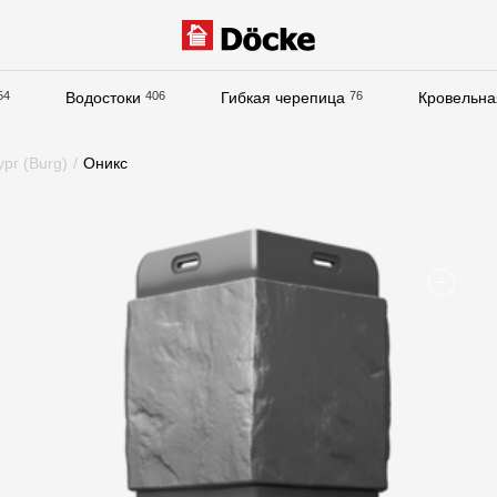
54
Водостоки
406
Гибкая черепица
76
Кровельна
Документация
ург (Burg)
/
Оникс
Документация
Инструкции по монтажу
Технические листы
Рекламные материалы
Сертификаты
Гарантии
Чертежи
Текстуры
Фото объектов