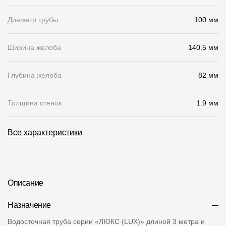
О компании
Диаметр трубы
100 мм
Контакты
Ширина желоба
140.5 мм
Контроль качества кровли
Качество фасадов
Глубина желоба
82 мм
Награды
Толщина стенок
1.9 мм
Отправка рекламации
Все характеристики
Предложения по сотрудничеству
Вакансии
B2B
Описание
Отзывы
Назначение
Водосточная труба серии «ЛЮКС (LUX)» длиной 3 метра и