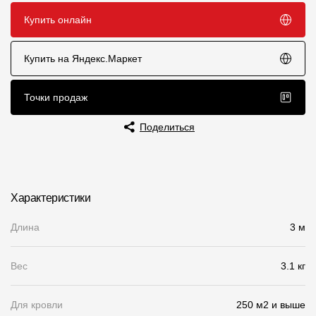
Купить онлайн
Чертежи
Текстуры
Купить на Яндекс.Маркет
Фото объектов
Точки продаж
Вопрос-ответ/Faq
Поделиться
Статьи
Сервисы
Характеристики
Конструктор
Длина
3 м
Калькулятор
Цены
Вес
3.1 кг
Компания
Для кровли
250 м2 и выше