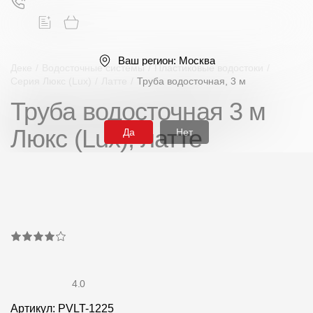
Ваш регион:
Москва
Деке
/
Водосточные системы
/
Пластиковые водостоки
/
Серия Люкс (Lux)
/
Латте
/
Труба водосточная, 3 м
Труба водосточная 3 м
Поиск
Люкс (Lux), латте
Да
Нет
Продукция
Фасадные материалы
Сайдинг
4.0
Софиты
Артикул: PVLT-1225