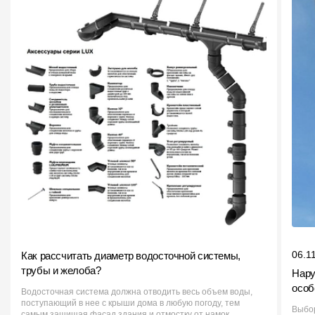
06.1
Как рассчитать диаметр водосточной системы,
трубы и желоба?
Нару
особ
Водосточная система должна отводить весь объем воды,
поступающий в нее с крыши дома в любую погоду, тем
Выбор
самым защищая фасад здания и отмостку от намок...