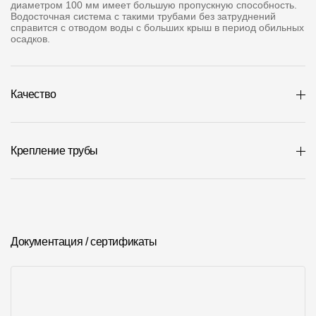
диаметром 100 мм имеет большую пропускную способность.
Где купить?
Водосточная система с такими трубами без затруднений
справится с отводом воды с больших крыш в период обильных
осадков.
Москва
Качество
Контакты
8 800 100 71 45
site@docke.ru
Крепление трубы
Адрес
125212, Россия, Москва, Головинское ш., д. 5, стр. 1
(БЦ "Водный
Режим работы
Документация / сертификаты
Пн-Пт - 10-19
Сб-Вс - выходной