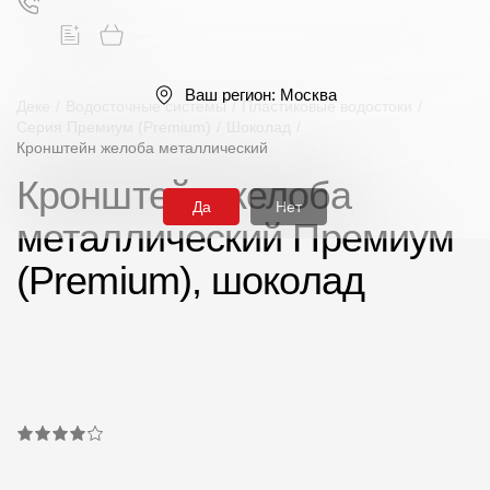
Ваш регион:
Москва
Деке
/
Водосточные системы
/
Пластиковые водостоки
/
Серия Премиум (Premium)
/
Шоколад
/
Кронштейн желоба металлический
Поиск
Кронштейн желоба
Да
Нет
металлический Премиум
(Premium), шоколад
Продукция
Фасадные материалы
Сайдинг
Софиты