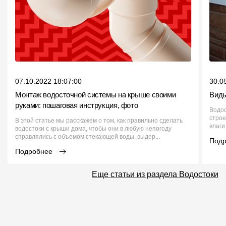
07.10.2022 18:07:00
30.0
Монтаж водосточной системы на крыше своими
Виды
руками: пошаговая инструкция, фото
Водо
строе
В этой статье мы расскажем о том, как правильно сделать
влаги
водостоки с крыши дома, чтобы они в любую непогоду
справлялись с объемом стекающей воды, выдер...
Под
Подробнее
Еще статьи из раздела Водостоки