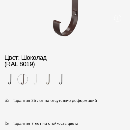
Пластиковые водосточные системы
Металлические водосточные системы
Водосборник
Чердачные лестницы
Цвет
: Шоколад
Документация
(RAL 8019)
Документация
Инструкции по монтажу
Технические листы
Гарантия 25 лет на отсутствие деформаций
Рекламные материалы
Сертификаты
Гарантия 7 лет на стойкость цвета
Гарантии