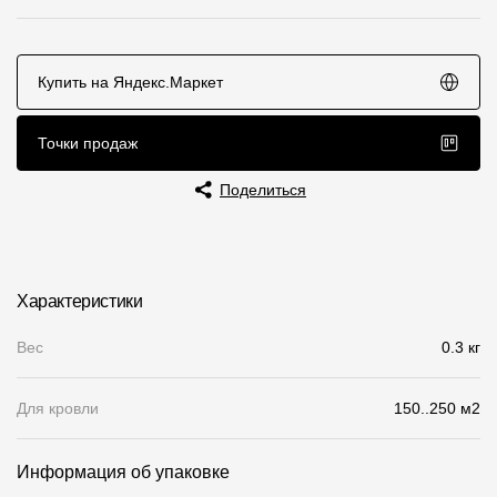
Чертежи
Текстуры
Купить на Яндекс.Маркет
Фото объектов
Точки продаж
Вопрос-ответ/Faq
Поделиться
Статьи
Сервисы
Характеристики
Конструктор
Вес
0.3 кг
Калькулятор
Для кровли
150..250 м2
Цены
Информация об упаковке
Компания