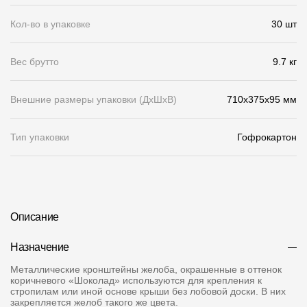
Кол-во в упаковке
О компании
30 шт
Контакты
Вес брутто
9.7 кг
Контроль качества кровли
Внешние размеры упаковки (ДхШхВ)
710x375x95 мм
Качество фасадов
Награды
Тип упаковки
Гофрокартон
Отправка рекламации
Предложения по сотрудничеству
Вакансии
Описание
B2B
Назначение
Отзывы
Металлические кронштейны желоба, окрашенные в оттенок
коричневого «Шоколад» используются для крепления к
стропилам или иной основе крыши без лобовой доски. В них
закрепляется желоб такого же цвета.