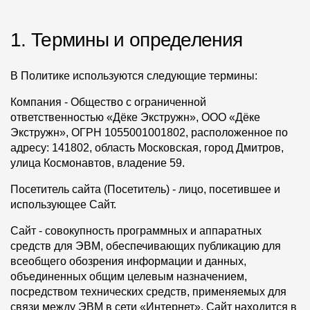
Фасадные панели
1. Термины и определения
Фасадная плитка
Комплектующие для фасадов
В Политике используются следующие термины:
Компания
Пленки и мембраны
- Общество с ограниченной
ответственностью «Дёке Экстружн», ООО «Дёке
Экстружн», ОГРН 1055001001802, расположенное по
Мягкая кровля
адресу: 141802, область Московская, город Дмитров,
улица Космонавтов, владение 59.
Однослойная черепица
Посетитель сайта (Посетитель)
- лицо, посетившее и
Ламинированная черепица
использующее Сайт.
Комплектующие к кровле
Сайт
- совокупность программных и аппаратных
средств для ЭВМ, обеспечивающих публикацию для
Кровельная вентиляция
всеобщего обозрения информации и данных,
объединенных общим целевым назначением,
Водостоки
посредством технических средств, применяемых для
связи между ЭВМ в сети «Интернет». Сайт находится в