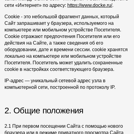
Пластиковые водосточные системы
сети «Интернет» по адресу:
https://www.docke.ru/
.
Металлические водосточные системы
Cookie
- это небольшой фрагмент данных, который
Сайт запрашивает у браузера, используемого на
Водосборник
компьютере или мобильном устройстве Посетителя.
Cookie отражают предпочтения Посетителя или его
Чердачные лестницы
действия на Сайте, а также сведения об его
оборудовании, дате и времени сессии. cookie хранятся
локально на компьютере или мобильном устройстве
Документация
Посетителя. Посетитель может удалить сохраненные
cookie в настройках соответствующего браузера.
Документация
IP-адрес
— уникальный сетевой адрес узла в
Инструкции по монтажу
компьютерной сети, построенной по протоколу IP.
Технические листы
2. Общие положения
Рекламные материалы
Сертификаты
2.1 При первом посещении Сайта с помощью нового
Гарантии
браузера или в режиме приватного просмотра Сайта