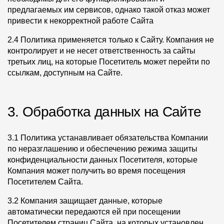
предлагаемых им сервисов, однако такой отказ может
О компании
привести к некорректной работе Сайта
Контакты
2.4 Политика применяется только к Сайту. Компания не
контролирует и не несет ответственность за сайты
Контроль качества кровли
третьих лиц, на которые Посетитель может перейти по
ссылкам, доступным на Сайте.
Качество фасадов
Награды
3. Обработка данных на Сайте
Отправка рекламации
Предложения по сотрудничеству
3.1 Политика устанавливает обязательства Компании
по неразглашению и обеспечению режима защиты
Вакансии
конфиденциальности данных Посетителя, которые
B2B
Компания может получить во время посещения
Посетителем Сайта.
Отзывы
3.2 Компания защищает данные, которые
автоматически передаются ей при посещении
Посетителем страниц Сайта, на которых установлен