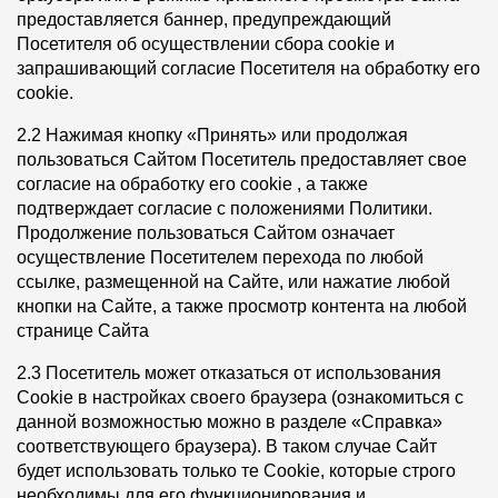
предоставляется баннер, предупреждающий
Чертежи
Посетителя об осуществлении сбора cookie и
запрашивающий согласие Посетителя на обработку его
Текстуры
cookie.
Фото объектов
2.2 Нажимая кнопку «Принять» или продолжая
пользоваться Сайтом Посетитель предоставляет свое
Вопрос-ответ/Faq
согласие на обработку его cookie , а также
Статьи
подтверждает согласие с положениями Политики.
Продолжение пользоваться Сайтом означает
осуществление Посетителем перехода по любой
Сервисы
ссылке, размещенной на Сайте, или нажатие любой
кнопки на Сайте, а также просмотр контента на любой
Конструктор
странице Сайта
Калькулятор
2.3 Посетитель может отказаться от использования
Cookie в настройках своего браузера (ознакомиться с
Цены
данной возможностью можно в разделе «Справка»
соответствующего браузера). В таком случае Сайт
будет использовать только те Cookie, которые строго
Компания
необходимы для его функционирования и