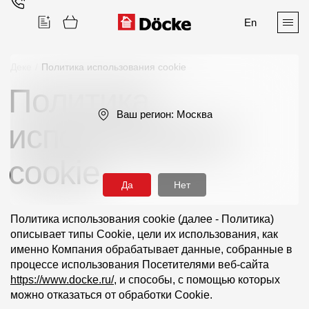
En
Деке
/
Политика использования cookie
Политика
Поиск
Ваш регион:
Москва
использования
cookie
Да
Нет
Продукция
Политика использования cookie (далее - Политика)
описывает типы Cookie, цели их использования, как
Фасадные материалы
именно Компания обрабатывает данные, собранные в
процессе использования Посетителями веб-сайта
Сайдинг
https://www.docke.ru/
, и способы, с помощью которых
Софиты
можно отказаться от обработки Cookie.