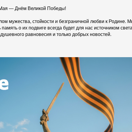
 Мая — Днём Великой Победы!
Вопрос-ответ/Faq
Статьи
олом мужества, стойкости и безграничной любви к Родине
 память о их подвиге всегда будет для нас источником свет
душевного равновесия и только добрых новостей.
Сервисы
Конструктор
Калькулятор
Цены