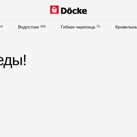
54
Водостоки
406
Гибкая черепица
76
Кровельна
Документация
Документация
еды!
Инструкции по монтажу
Технические листы
Рекламные материалы
Сертификаты
Гарантии
Чертежи
Текстуры
Фото объектов