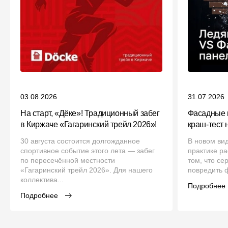
03.08.2026
31.07.2026
На старт, «Дёке»! Традиционный забег
Фасадные 
в Киржаче «Гагаринский трейл 2026»!
краш‑тест 
30 августа состоится долгожданное
В новом ви
спортивное событие этого лета — забег
практике р
по пересечённой местности
том, что се
«Гагаринский трейл 2026». Для нашего
повредить ф
коллектива...
Подробнее
Подробнее