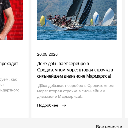
20.05.2026
проходит
Дёке добывает серебро в
Средиземном море: вторая строчка в
сильнейшем дивизионе Мармариса!
уем, как
ных
Дёке добывает серебро в Средиземном
андартного
море: вторая строчка в сильнейшем
.
дивизионе Мармариса!...
Подробнее
Все новости