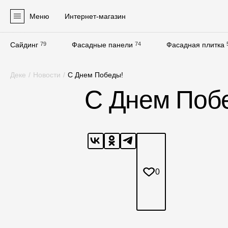
Меню
Интернет-магазин
Сайдинг
79
Фасадные панели
74
Фасадная плитка
Продукция
Деке
/
Новости
/
С Днем Победы!
Фасадные материалы
С Днем Поб
Сайдинг
Софиты
Фасадные панели
Фасадная плитка
0
Комплектующие для фасадов
Пленки и мембраны