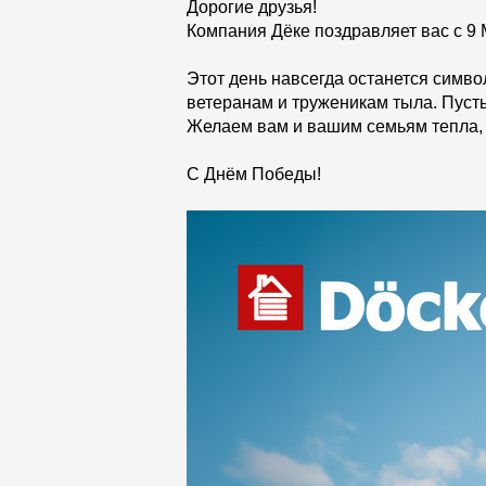
Мягкая кровля
Дорогие друзья!
Компания Дёке поздравляет вас с 9
Однослойная черепица
Этот день навсегда останется симв
Ламинированная черепица
ветеранам и труженикам тыла. Пусть
Комплектующие к кровле
Желаем вам и вашим семьям тепла, 
Кровельная вентиляция
С Днём Победы!
Водостоки
Пластиковые водосточные
системы
Металлические водосточные
системы
Водосборник
Чердачные лестницы