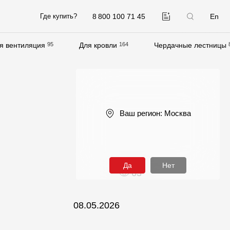
8 800 100 71 45
En
Где купить?
я вентиляция
95
Для кровли
164
Чердачные лестницы
Компания
О компании
Контакты
Ваш регион:
Москва
Контроль качества кровли
Качество фасадов
Награды
Да
Нет
63
Отправка рекламации
Предложения по сотрудничеству
08.05.2026
Вакансии
B2B