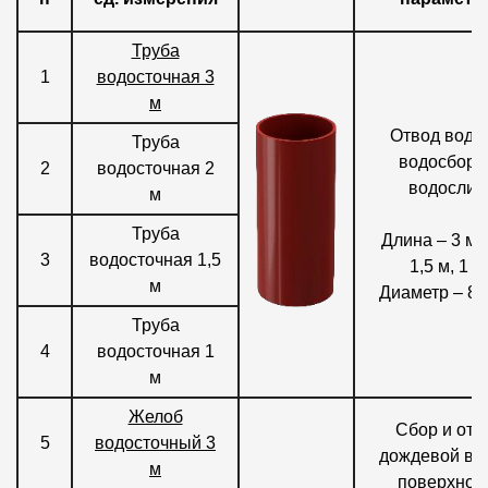
Где купить?
Труба
1
водосточная 3
Москва
м
Отвод воды
Труба
водосбора
2
водосточная 2
водослив
м
Контакты
8 800 100 71 45
site@docke.ru
Труба
Длина – 3 м, 
3
водосточная 1,5
1,5 м, 1 м
Адрес
м
Диаметр – 80
125212, Россия, Москва, Головинское ш., д. 5, стр. 1
(БЦ
"Водный")
Труба
4
водосточная 1
Режим работы
м
Пн-Пт - 10-19
Желоб
Сб-Вс - выходной
Сбор и отв
5
водосточный 3
дождевой во
м
поверхнос