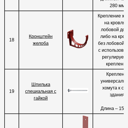
280 мм.
Крепление же
на кровлях
лобовой дос
Кронштейн
либо на кро
18
желоба
без лобовой 
с использова
регулируем
крепления
Креплени
универсальн
Шпилька
хомута к ст
19
специальная с
здания.
гайкой
Длина – 150