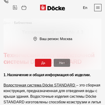
En
Деке
/
Библиотека
Технический лист № 4.3
Поиск
Ваш регион:
Москва
Редакция 02.2024
Технический лист водосточной
системы Döcke STANDARD
Да
Нет
Продукция
1. Назначение и общая информация об изделии.
Фасадные материалы
Водосточная система Döcke STANDARD
– это сборная
Сайдинг
конструкция, предназначенная для отведения воды с
крыши здания. Водосточные изделия системы Döcke
Софиты
STANDARD изготовлены способом коэкструзии и литья