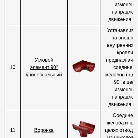
изменени
направлен
движения во
Устанавлива
на внешних
внутренних у
кровли и
Угловой
предназначен
10
элемент 90°
соединени
универсальный
желобов под 
90° в целя
изменени
направлен
движения во
Соединен
желоба и тру
11
Воронка
целях отвода
на нижележ