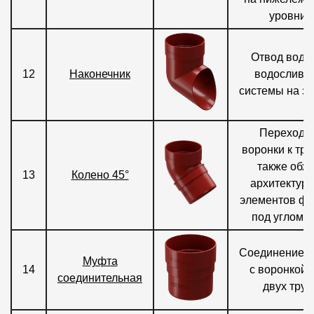
уровни.
Отвод воды
12
Наконечник
водосливн
системы на з
Переход о
воронки к тру
также обх
13
Колено 45°
архитектур
элементов фа
под углом 4
Соединение т
Муфта
14
с воронкой 
соединительная
двух труб