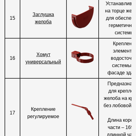
Устанавлива
на торце жел
Заглушка
15
для обеспеч
желоба
герметично
системы.
Креплени
элементо
Хомут
16
водосточн
универсальный
системы н
фасаде здан
Предназнач
для крепле
желоба на кр
без лобовой д
Крепление
17
регулируемое
Длина корот
части – 169 
длинной час