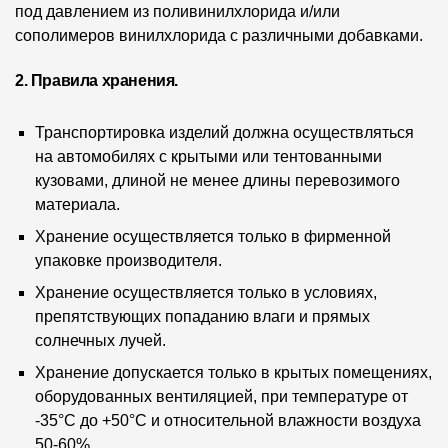
под давлением из поливинилхлорида и/или
Фасадные панели
сополимеров винилхлорида с различными добавками.
Фасадная плитка
2. Правила хранения.
Комплектующие для фасадов
Транспортировка изделий должна осуществляться
Пленки и мембраны
на автомобилях с крытыми или тентованными
кузовами, длиной не менее длины перевозимого
материала.
Мягкая кровля
Хранение осуществляется только в фирменной
Однослойная черепица
упаковке производителя.
Ламинированная черепица
Хранение осуществляется только в условиях,
препятствующих попаданию влаги и прямых
Комплектующие к кровле
солнечных лучей.
Кровельная вентиляция
Хранение допускается только в крытых помещениях,
оборудованных вентиляцией, при температуре от
Водостоки
-35°С до +50°С и относительной влажности воздуха
50-60%.