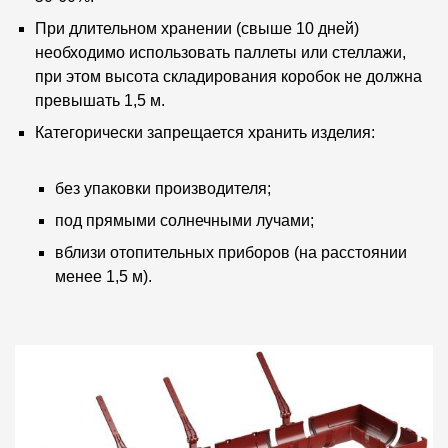
Пластиковые водосточные системы
При длительном хранении (свыше 10 дней)
Металлические водосточные системы
необходимо использовать паллеты или стеллажи,
при этом высота складирования коробок не должна
Водосборник
превышать 1,5 м.
Категорически запрещается хранить изделия:
Чердачные лестницы
без упаковки производителя;
Документация
под прямыми солнечными лучами;
Документация
вблизи отопительных приборов (на расстоянии
менее 1,5 м).
Инструкции по монтажу
Технические листы
Рекламные материалы
Сертификаты
Гарантии