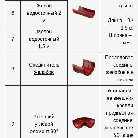
Желоб
крыши.
6
водосточный 2
м
Длина – 3 м, 
1,5 м;
Желоб
Ширина – 12
7
водосточный
мм.
1,5 м
Последовател
Соединитель
соединени
8
желобов
желобов в ед
систему.
Устанавлива
на внешних у
кровли и
предназначен
Внешний
соединени
9
угловой
желобов под 
элемент 90°
90° в целя