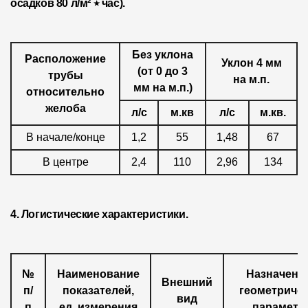
осадков 80 л/м² ٭ час).
О компании
Контакты
Без уклона
Расположение
Уклон 4 мм
(от 0 до 3
трубы
Контроль качества кровли
на м.п.
мм на м.п.)
относительно
Качество фасадов
желоба
л/с
м.кв
л/с
м.кв.
Награды
В начале/конце
1,2
55
1,48
67
Отправка рекламации
В центре
2,4
110
2,96
134
Предложения по сотрудничеству
Вакансии
4. Логистические характеристики.
B2B
Отзывы
№
Наименование
Назначени
Внешний
п/
показателей,
геометриче
вид
п
ед. измерения
параметр